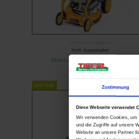
Gartentechnik
,
Mietgeräte
Profi -Rasenmäher
Mietbar ab
€
40,00
inkl. 19% MwSt.
MIETBAR
Zustimmung
Diese Webseite verwendet 
Wir verwenden Cookies, um I
und die Zugriffe auf unsere 
Website an unsere Partner fü