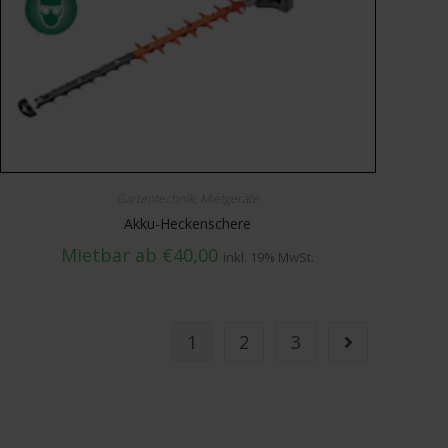
Gartentechnik
,
Mietgeräte
Akku-Heckenschere
Mietbar ab
€
40,00
inkl. 19% MwSt.
1
2
3