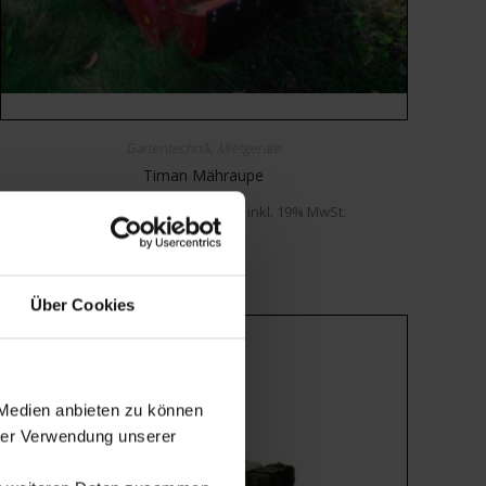
Gartentechnik
,
Mietgeräte
Timan Mähraupe
Mietbar ab
€
285,00
inkl. 19% MwSt.
MIETBAR
Über Cookies
 Medien anbieten zu können
hrer Verwendung unserer