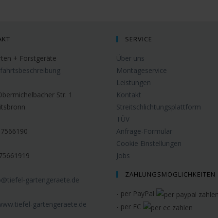
AKT
SERVICE
rten + Forstgeräte
Über uns
fahrtsbeschreibung
Montageservice
Leistungen
Obermichelbacher Str. 1
Kontakt
itsbronn
Streitschlichtungsplattform
TÜV
17566190
Anfrage-Formular
Cookie Einstellungen
75661919
Jobs
ZAHLUNGSMÖGLICHKEITEN
o@tiefel-gartengeraete.de
- per PayPal
www.tiefel-gartengeraete.de
- per EC