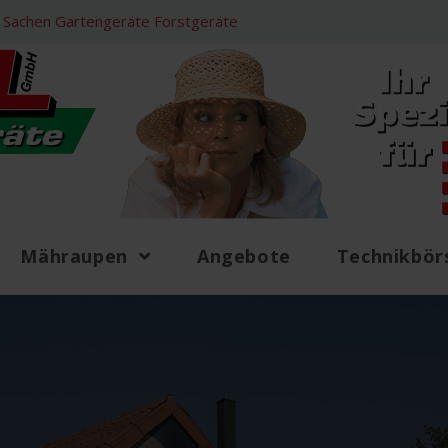
 in Sachen Gartengeräte Forstgeräte
Mähraupen
Angebote
Technikbör