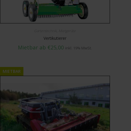
Gartentechnik
,
Mietgeräte
Vertikutierer
Mietbar ab
€
25,00
inkl. 19% MwSt.
MIETBAR