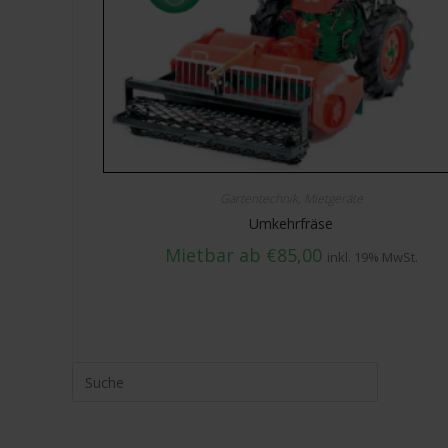
w
a
h
l
Gartentechnik
,
Mietgeräte
Umkehrfräse
Mietbar ab
€
85,00
inkl. 19% MwSt.
Suche
nach: