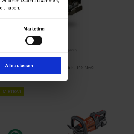
it weiteren Daten zusammen,
elt haben.
Marketing
Gartentechnik
,
Mietgeräte
Einachsfräse
Alle zulassen
Mietbar ab
€
100,00
inkl. 19% MwSt.
MIETBAR