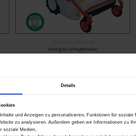
Gartentechnik
,
Mietgeräte
Hochgras Schlegelmäher
Mietbar ab
€
50,00
inkl. 19% MwSt.
MIETBAR
Details
Cookies
nhalte und Anzeigen zu personalisieren, Funktionen für soziale
Website zu analysieren. Außerdem geben wir Informationen zu I
r soziale Medien,