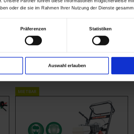
. Unsere Partner führen diese Informationen möglicherweise m
 haben oder die sie im Rahmen Ihrer Nutzung der Dienste gesamm
Präferenzen
Statistiken
Gartentechnik
,
Mietgeräte
Grabenfräse
Auswahl erlauben
Mietbar ab
€
95,00
inkl. 19% MwSt.
MIETBAR