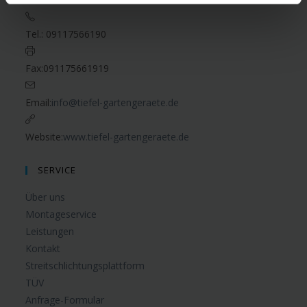
Tel.:
09117566190
Fax:
091175661919
Email:
info@tiefel-gartengeraete.de
Website:
www.tiefel-gartengeraete.de
SERVICE
Über uns
Montageservice
Leistungen
Kontakt
Streitschlichtungsplattform
TÜV
Anfrage-Formular