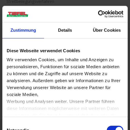
Streitbeilegungsverfahren
Wir nehmen verpflichtend an einem Streitbeilegungsverfahren
vor der nachfolgend genannten Verbraucherschlichtungsstelle
teil: Allgemeine Verbraucherschlichtungsstelle des Zentrums für
Schlichtung e.V., Straßburger Straße 8, 77694 Kehl,
Zustimmung
Details
Über Cookies
www.verbraucher-schlichter.de
Diese Webseite verwendet Cookies
Dieses Dokument wurde erstellt und wird aktualisiert mit der
Wir verwenden Cookies, um Inhalte und Anzeigen zu
Technologie der
janolaw GmbH
.
personalisieren, Funktionen für soziale Medien anbieten
zu können und die Zugriffe auf unsere Website zu
analysieren. Außerdem geben wir Informationen zu Ihrer
Verwendung unserer Website an unsere Partner für
Download as PDF
soziale Medien,
Werbung und Analysen weiter. Unsere Partner führen
diese Informationen möglicherweise mit weiteren Daten
zusammen, die Sie ihnen bereitgestellt haben oder die
sie im Rahmen Ihrer Nutzung der Dienste gesammelt
E
FIRMA TIEFEL
haben.