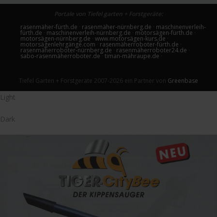
Portale von Tiefel garten + Forstgeräte:
rasenmäher-fürth.de
·
rasenmäher-nürnberg.de
·
maschinenverleih-
fürth.de
·
maschinenverleih-nürnberg.de
·
motorsägen-fürth.de
·
motorsägen-nürnberg.de
·
www.motorsägen-kurs.de
·
motorsägenlehrgänge.com
·
rasenmäherroboter-fürth.de
·
rasenmäherroboter-nürnberg.de
·
rasenmäherroboter24.de
·
sabo-rasenmäherroboter.de
·
timan-mähraupe.de
·
Tiefel Garten + Forstgeräte 2007-2026 ein Partner von
Greenbase
Light
Dark