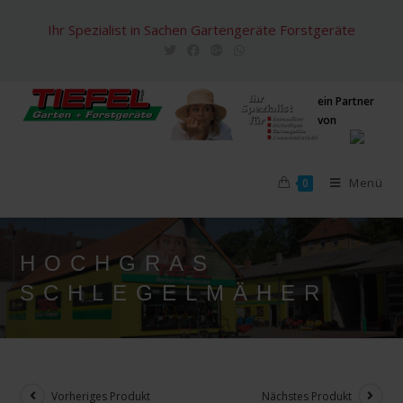
Zum
Ihr Spezialist in Sachen Gartengeräte Forstgeräte
Inhalt
springen
ein Partner
von
Menü
0
HOCHGRAS
SCHLEGELMÄHER
Vorheriges Produkt
Nächstes Produkt