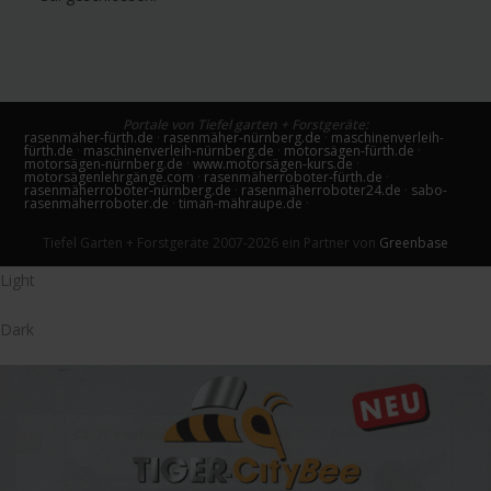
Portale von Tiefel garten + Forstgeräte:
rasenmäher-fürth.de
·
rasenmäher-nürnberg.de
·
maschinenverleih-
fürth.de
·
maschinenverleih-nürnberg.de
·
motorsägen-fürth.de
·
motorsägen-nürnberg.de
·
www.motorsägen-kurs.de
·
motorsägenlehrgänge.com
·
rasenmäherroboter-fürth.de
·
rasenmäherroboter-nürnberg.de
·
rasenmäherroboter24.de
·
sabo-
rasenmäherroboter.de
·
timan-mähraupe.de
·
Tiefel Garten + Forstgeräte 2007-2026 ein Partner von
Greenbase
Light
Dark