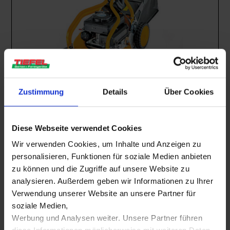
Zustimmung
Details
Über Cookies
Gartentechnik
,
Mietgeräte
Profi -Rasenmäher
Mietbar ab
€
40,00
inkl. 19% MwSt.
Diese Webseite verwendet Cookies
Wir verwenden Cookies, um Inhalte und Anzeigen zu
personalisieren, Funktionen für soziale Medien anbieten
MIETBAR
zu können und die Zugriffe auf unsere Website zu
analysieren. Außerdem geben wir Informationen zu Ihrer
Verwendung unserer Website an unsere Partner für
soziale Medien,
Werbung und Analysen weiter. Unsere Partner führen