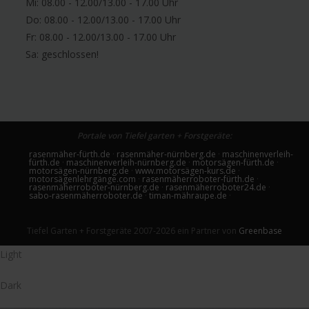
Mi: 08.00 - 12.00/13.00 - 17.00 Uhr
Do: 08.00 - 12.00/13.00 - 17.00 Uhr
Fr: 08.00 - 12.00/13.00 - 17.00 Uhr
Sa:
geschlossen!
Portale von Tiefel garten + Forstgeräte:
rasenmäher-fürth.de
·
rasenmäher-nürnberg.de
·
maschinenverleih-
fürth.de
·
maschinenverleih-nürnberg.de
·
motorsägen-fürth.de
·
motorsägen-nürnberg.de
·
www.motorsägen-kurs.de
·
motorsägenlehrgänge.com
·
rasenmäherroboter-fürth.de
·
rasenmäherroboter-nürnberg.de
·
rasenmäherroboter24.de
·
sabo-rasenmäherroboter.de
·
timan-mähraupe.de
·
Tiefel Garten + Forstgeräte 2007-2026 ein Partner von
Greenbase
Light
Dark