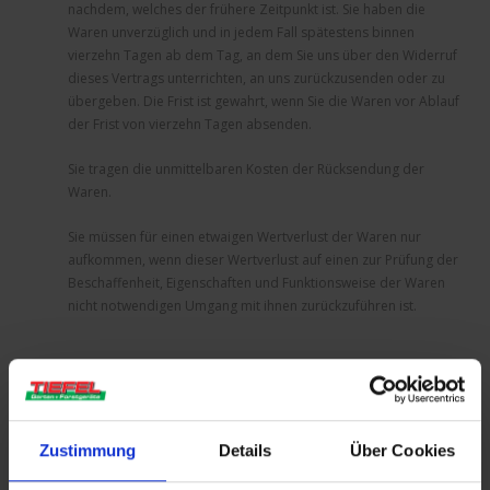
nachdem, welches der frühere Zeitpunkt ist. Sie haben die
Waren unverzüglich und in jedem Fall spätestens binnen
vierzehn Tagen ab dem Tag, an dem Sie uns über den Widerruf
dieses Vertrags unterrichten, an uns zurückzusenden oder zu
übergeben. Die Frist ist gewahrt, wenn Sie die Waren vor Ablauf
der Frist von vierzehn Tagen absenden.
Sie tragen die unmittelbaren Kosten der Rücksendung der
Waren.
Sie müssen für einen etwaigen Wertverlust der Waren nur
aufkommen, wenn dieser Wertverlust auf einen zur Prüfung der
Beschaffenheit, Eigenschaften und Funktionsweise der Waren
nicht notwendigen Umgang mit ihnen zurückzuführen ist.
Dieses Dokument wurde erstellt und wird aktualisiert mit der
Technologie der
janolaw GmbH
.
Zustimmung
Details
Über Cookies