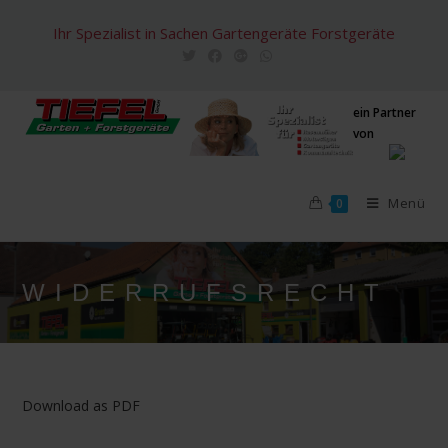
Zum
Ihr Spezialist in Sachen Gartengeräte Forstgeräte
Inhalt
springen
ein Partner
von
Menü
0
WIDERRUFSRECHT
Download as PDF