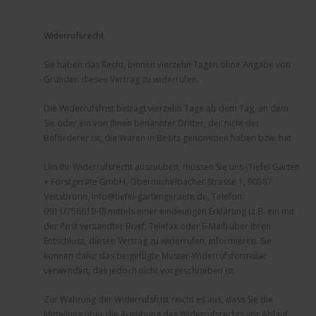
Widerrufsrecht
Sie haben das Recht, binnen vierzehn Tagen ohne Angabe von
Gründen diesen Vertrag zu widerrufen.
Die Widerrufsfrist beträgt vierzehn Tage ab dem Tag, an dem
Sie oder ein von Ihnen benannter Dritter, der nicht der
Beförderer ist, die Waren in Besitz genommen haben bzw. hat.
Um Ihr Widerrufsrecht auszuüben, müssen Sie uns (Tiefel Garten
+ Forstgeräte GmbH, Obermichelbacher Strasse 1, 90587
Veitsbronn, info@tiefel-gartengeraete.de, Telefon:
0911/756619-0) mittels einer eindeutigen Erklärung (z.B. ein mit
der Post versandter Brief, Telefax oder E-Mail) über Ihren
Entschluss, diesen Vertrag zu widerrufen, informieren. Sie
können dafür das beigefügte Muster-Widerrufsformular
verwenden, das jedoch nicht vorgeschrieben ist.
Zur Wahrung der Widerrufsfrist reicht es aus, dass Sie die
Mitteilung über die Ausübung des Widerrufsrechts vor Ablauf