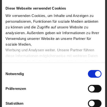
Download as PDF
Diese Webseite verwendet Cookies
Wir verwenden Cookies, um Inhalte und Anzeigen zu
personalisieren, Funktionen für soziale Medien anbieten
zu können und die Zugriffe auf unsere Website zu
analysieren. Außerdem geben wir Informationen zu Ihrer
Verwendung unserer Website an unsere Partner für
FIRMA TIEFEL
soziale Medien,
Werbung und Analysen weiter. Unsere Partner führen
Tiefel Garten + Forstgeräte
diese Informationen möglicherweise mit weiteren Daten
zusammen, die Sie ihnen bereitgestellt haben oder die
Wir bieten Verkauf, Reparaturen und einen Ersatzteil-
sie im Rahmen Ihrer Nutzung der Dienste gesammelt
E
Service im Garten, Forst und Kommunal Bereich an. Das
haben.
Notwendig
i
Liefer-Gebiet und unser Reparatur-Abholservice unserer
n
Werkstatt umfasst die Region Fürth, Erlangen bis
w
Präferenzen
Nürnberg. Als Fach-Händler empfehlen wir ihnen die
i
Beratung und Verkauf vor Ort. Auch ein Versand von
l
ausgewählten Geräten innerhalb Deutschlands ist
l
Statistiken