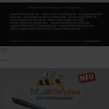
Portale von Tiefel garten + Forstgeräte:
rasenmäher-fürth.de
·
rasenmäher-nürnberg.de
·
maschinenverleih-
fürth.de
·
maschinenverleih-nürnberg.de
·
motorsägen-fürth.de
·
motorsägen-nürnberg.de
·
www.motorsägen-kurs.de
·
motorsägenlehrgänge.com
·
rasenmäherroboter-fürth.de
·
rasenmäherroboter-nürnberg.de
·
rasenmäherroboter24.de
·
sabo-rasenmäherroboter.de
·
timan-mähraupe.de
·
Tiefel Garten + Forstgeräte 2007-2026 ein Partner von
Greenbase
Light
Dark