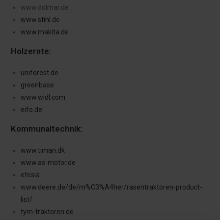
www.dolmar.de
www.stihl.de
www.makita.de
Holzernte:
uniforest.de
greenbase
www.widl.com
eifo.de
Kommunaltechnik:
www.timan.dk
www.as-motor.de
etesia
www.deere.de/de/m%C3%A4her/rasentraktoren-product-
list/
tym-traktoren.de