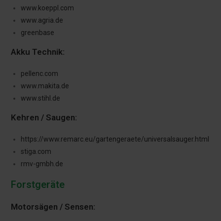
www.koeppl.com
www.agria.de
greenbase
Akku Technik:
pellenc.com
www.makita.de
www.stihl.de
Kehren / Saugen:
https://www.remarc.eu/gartengeraete/universalsauger.html
stiga.com
rmv-gmbh.de
Forstgeräte
Motorsägen / Sensen: