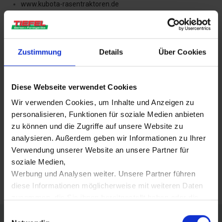
www.kubota-rasentraktoren.de
www.iseki.de
rauch.de/winterdienst.html
pellenc.com
Zustimmung
Details
Über Cookies
www.agria.de
www.mantis-ulv.com/de/unkrautbekaempfung
Information
Sie sehen hier alle Hersteller für die wir als Händler
Diese Webseite verwendet Cookies
agieren. Falls Sie etwas auf den Hersteller Seiten finden, das Sie
Wir verwenden Cookies, um Inhalte und Anzeigen zu
gerne haben möchten, dann kontaktieren Sie uns einfach über
personalisieren, Funktionen für soziale Medien anbieten
unser Kontaktformular und wir werden uns mit Ihnen sofort in
zu können und die Zugriffe auf unsere Website zu
analysieren. Außerdem geben wir Informationen zu Ihrer
×
Dismiss this alert.
Verbindung setzen. Vielen dank.
Verwendung unserer Website an unsere Partner für
Kontakt aufnehmen
soziale Medien,
Werbung und Analysen weiter. Unsere Partner führen
diese Informationen möglicherweise mit weiteren Daten
zusammen, die Sie ihnen bereitgestellt haben oder die
sie im Rahmen Ihrer Nutzung der Dienste gesammelt
E
haben.