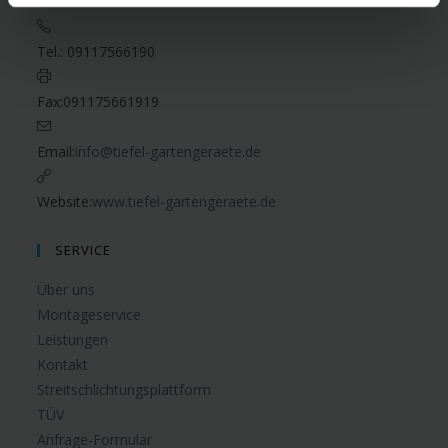
Adresse:
Obermichelbacher Str. 1 90587 Veitsbronn
Tel.:
09117566190
Fax:
091175661919
Email:
info@tiefel-gartengeraete.de
Website:
www.tiefel-gartengeraete.de
SERVICE
Über uns
Montageservice
Leistungen
Kontakt
Streitschlichtungsplattform
TÜV
Anfrage-Formular