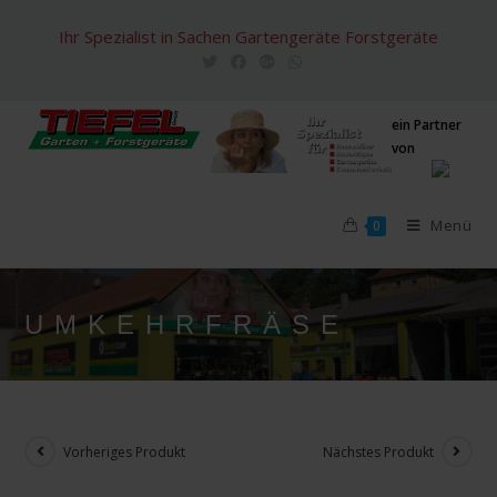
Zum
Ihr Spezialist in Sachen Gartengeräte Forstgeräte
Inhalt
springen
ein Partner
von
Menü
0
UMKEHRFRÄSE
Vorheriges Produkt
Nächstes Produkt