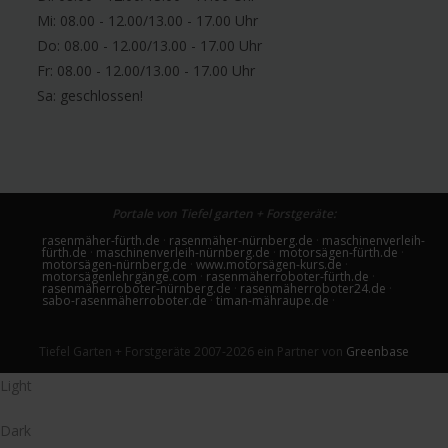
Mi: 08.00 - 12.00/13.00 - 17.00 Uhr
Do: 08.00 - 12.00/13.00 - 17.00 Uhr
Fr: 08.00 - 12.00/13.00 - 17.00 Uhr
Sa:
geschlossen!
Portale von Tiefel garten + Forstgeräte:
rasenmäher-fürth.de
·
rasenmäher-nürnberg.de
·
maschinenverleih-
fürth.de
·
maschinenverleih-nürnberg.de
·
motorsägen-fürth.de
·
motorsägen-nürnberg.de
·
www.motorsägen-kurs.de
·
motorsägenlehrgänge.com
·
rasenmäherroboter-fürth.de
·
rasenmäherroboter-nürnberg.de
·
rasenmäherroboter24.de
·
sabo-rasenmäherroboter.de
·
timan-mähraupe.de
·
Tiefel Garten + Forstgeräte 2007-2026 ein Partner von
Greenbase
Light
Dark