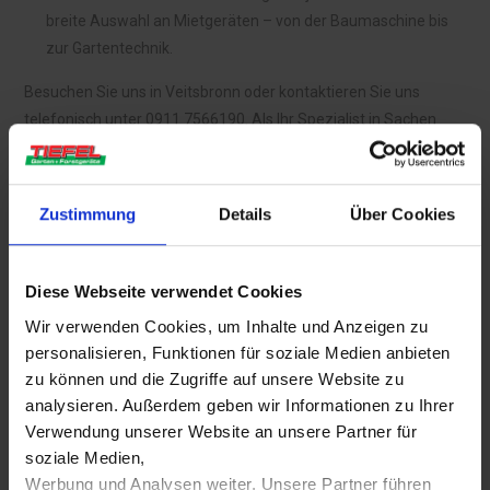
breite Auswahl an Mietgeräten – von der Baumaschine bis
zur Gartentechnik. ​
Besuchen Sie uns in Veitsbronn oder kontaktieren Sie uns
telefonisch unter 0911 7566190. Als Ihr Spezialist in Sachen
Garten-Forst und Kommunalgeräte sind wir im Großraum Fürth,
Nürnberg und Erlangen für Sie da.
Zustimmung
Details
Über Cookies
Kontaktieren Sie uns
für eine kostenlose
und unverbindliche Vorführung:
Diese Webseite verwendet Cookies
Jetzt kontaktieren
Wir verwenden Cookies, um Inhalte und Anzeigen zu
personalisieren, Funktionen für soziale Medien anbieten
zu können und die Zugriffe auf unsere Website zu
analysieren. Außerdem geben wir Informationen zu Ihrer
Verwendung unserer Website an unsere Partner für
soziale Medien,
Werbung und Analysen weiter. Unsere Partner führen