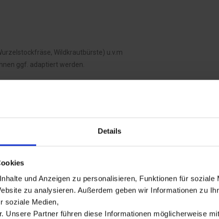
zelstockfräse, Wildkrautbürste) u.v.m
nen ggf. adaptiert werden.
inen.
 für Beratung, Vorführung oder ein individuelles Angebot.
Details
TIMAN RC-751
Cookies
end, gekennzeichnet durch seine niedrigere Höhe und selbstfahrend auf 
nhalte und Anzeigen zu personalisieren, Funktionen für soziale
mehr Infos
Website zu analysieren. Außerdem geben wir Informationen zu I
TIMAN RC-1000
r soziale Medien,
. Unsere Partner führen diese Informationen möglicherweise m