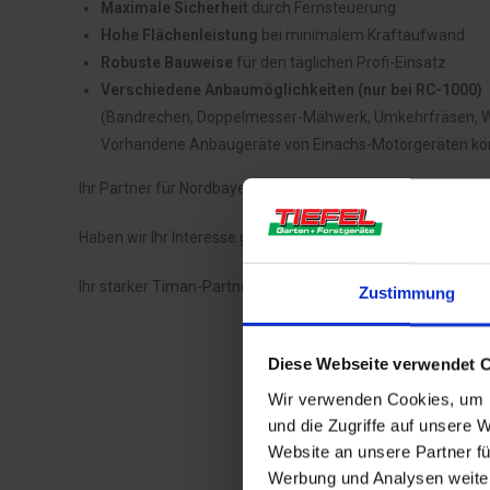
Maximale Sicherheit
durch Fernsteuerung
Hohe Flächenleistung
bei minimalem Kraftaufwand
Robuste Bauweise
für den täglichen Profi-Einsatz
Verschiedene Anbaumöglichkeiten (nur bei RC-1000)
(Bandrechen, Doppelmesser-Mähwerk, Umkehrfräsen, Wur
Vorhandene Anbaugeräte von Einachs-Motorgeräten kön
Ihr Partner für Nordbayern, Verkauf, Service und Mietmasch
Haben wir Ihr Interesse geweckt? Dann kontaktieren Sie uns
Ihr starker Timan-Partner in Nordbayern
Zustimmung
Diese Webseite verwendet 
Der Timan RC-751 ist hervorrag
Wir verwenden Cookies, um I
und die Zugriffe auf unsere 
Website an unsere Partner fü
Werbung und Analysen weiter