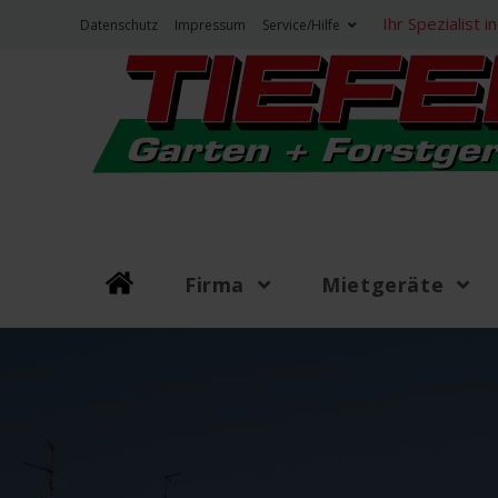
Zum
Ihr Spezialist
Datenschutz
Impressum
Service/Hilfe
Inhalt
springen
Firma
Mietgeräte