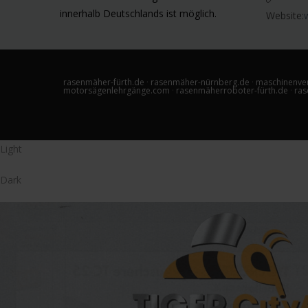
innerhalb Deutschlands ist möglich.
a
Website:
h
l
rasenmäher-fürth.de
·
rasenmäher-nürnberg.de
·
maschinenver
motorsägenlehrgänge.com
·
rasenmäherroboter-fürth.de
·
ras
Light
Dark