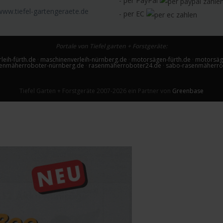
- per PayPal
www.tiefel-gartengeraete.de
- per EC
Portale von Tiefel garten + Forstgeräte:
leih-fürth.de
·
maschinenverleih-nürnberg.de
·
motorsägen-fürth.de
·
motorsäg
enmäherroboter-nürnberg.de
·
rasenmäherroboter24.de
·
sabo-rasenmäherro
Tiefel Garten + Forstgeräte 2007-2026 ein Partner von
Greenbase