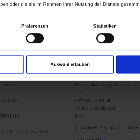
ngen bis zu 50 Grad problemlos mähen, Stubben zerkleinern und Schnee 
 haben oder die sie im Rahmen Ihrer Nutzung der Dienste gesamm
mehr Infos
Präferenzen
Statistiken
AKT
SERVICE
rten + Forstgeräte
Über uns
fahrtsbeschreibung
Montageservice
Auswahl erlauben
Leistungen
Obermichelbacher Str. 1
Kontakt
itsbronn
Streitschlichtungsplattform
TÜV
17566190
Anfrage-Formular
Cookie Einstellungen
75661919
Jobs
ZAHLUNGSMÖGLICHKEITEN
o@tiefel-gartengeraete.de