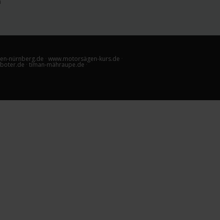
en-nürnberg.de
·
www.motorsägen-kurs.de
·
boter.de
·
timan-mähraupe.de
·