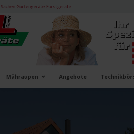
 in Sachen Gartengeräte Forstgeräte
Mähraupen
Angebote
Technikbör