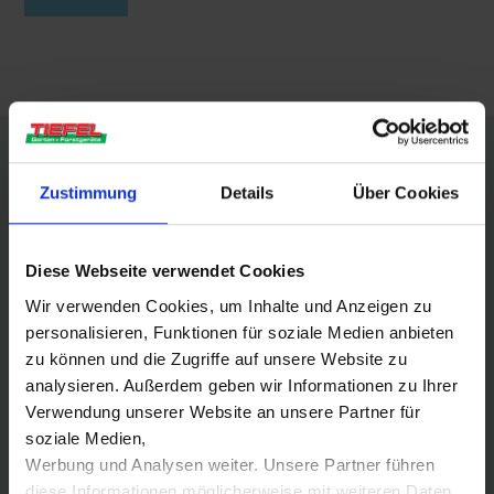
FIRMA TIEFEL
Zustimmung
Details
Über Cookies
Tiefel Garten + Forstgeräte
Diese Webseite verwendet Cookies
Wir bieten Verkauf, Reparaturen und einen Ersatzteil-
Service im Garten, Forst und Kommunal Bereich an. Das
Wir verwenden Cookies, um Inhalte und Anzeigen zu
personalisieren, Funktionen für soziale Medien anbieten
Liefer-Gebiet und unser Reparatur-Abholservice unserer
zu können und die Zugriffe auf unsere Website zu
Werkstatt umfasst die Region Fürth, Erlangen bis
analysieren. Außerdem geben wir Informationen zu Ihrer
Nürnberg. Als Fach-Händler empfehlen wir ihnen die
Verwendung unserer Website an unsere Partner für
Beratung und Verkauf vor Ort. Auch ein Versand von
soziale Medien,
ausgewählten Geräten innerhalb Deutschlands ist
Werbung und Analysen weiter. Unsere Partner führen
möglich.
diese Informationen möglicherweise mit weiteren Daten