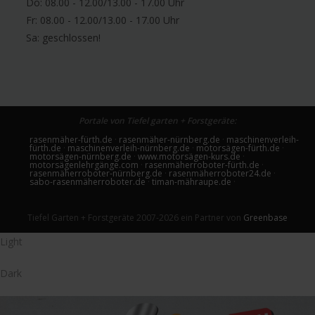
Do: 08.00 - 12.00/13.00 - 17.00 Uhr
Fr: 08.00 - 12.00/13.00 - 17.00 Uhr
Sa:
geschlossen!
Portale von Tiefel garten + Forstgeräte:
rasenmäher-fürth.de
·
rasenmäher-nürnberg.de
·
maschinenverleih-
fürth.de
·
maschinenverleih-nürnberg.de
·
motorsägen-fürth.de
·
motorsägen-nürnberg.de
·
www.motorsägen-kurs.de
·
motorsägenlehrgänge.com
·
rasenmäherroboter-fürth.de
·
rasenmäherroboter-nürnberg.de
·
rasenmäherroboter24.de
·
sabo-rasenmäherroboter.de
·
timan-mähraupe.de
·
Tiefel Garten + Forstgeräte 2007-2026 ein Partner von
Greenbase
Light
Dark