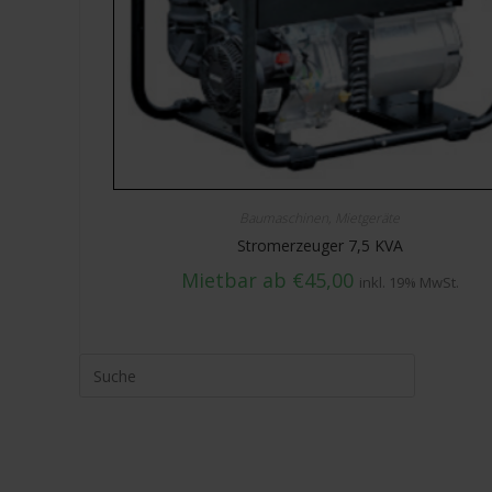
w
a
h
l
Baumaschinen
,
Mietgeräte
Stromerzeuger 7,5 KVA
Mietbar ab
€
45,00
inkl. 19% MwSt.
Suche
nach: