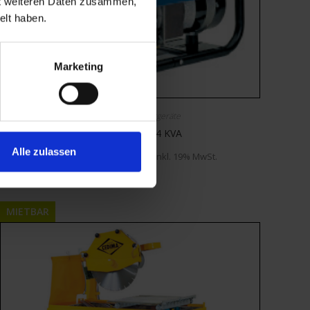
it weiteren Daten zusammen,
elt haben.
Marketing
Baumaschinen
,
Mietgeräte
Stromerzeuger 2,4 KVA
Alle zulassen
Mietbar ab
€
30,00
inkl. 19% MwSt.
MIETBAR