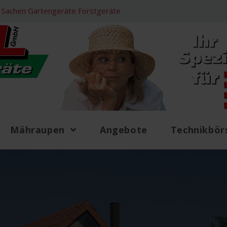
 in Sachen Gartengeräte Forstgeräte
Mähraupen
Angebote
Technikbör