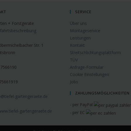
AKT
SERVICE
rten + Forstgeräte
Über uns
fahrtsbeschreibung
Montageservice
Leistungen
Obermichelbacher Str. 1
Kontakt
itsbronn
Streitschlichtungsplattform
TÜV
17566190
Anfrage-Formular
Cookie Einstellungen
75661919
Jobs
ZAHLUNGSMÖGLICHKEITEN
o@tiefel-gartengeraete.de
- per PayPal
www.tiefel-gartengeraete.de
- per EC