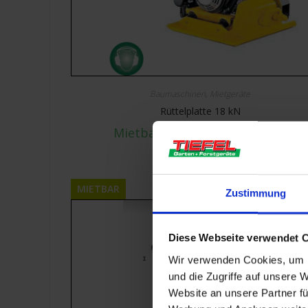
Baumaschinen
,
Mietgeräte
Rüttelplatte 18 kN
Mietbar ab
€
30,00
inkl. 19% MwSt.
MIETBAR
Zustimmung
Diese Webseite verwendet 
Wir verwenden Cookies, um I
und die Zugriffe auf unsere 
Website an unsere Partner fü