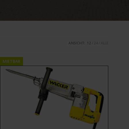
ANSICHT:
12
24
ALLE
MIETBAR