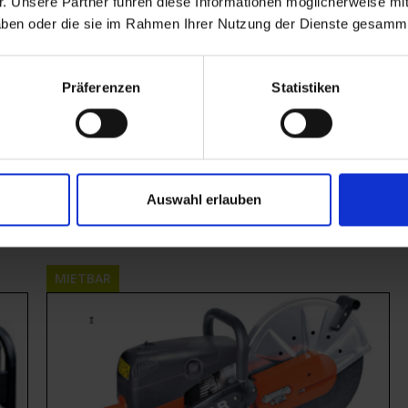
. Unsere Partner führen diese Informationen möglicherweise m
 haben oder die sie im Rahmen Ihrer Nutzung der Dienste gesamm
Präferenzen
Statistiken
Baumaschinen
,
Mietgeräte
Stromerzeuger schallgedämpft
Auswahl erlauben
Mietbar ab
€
25,00
inkl. 19% MwSt.
MIETBAR