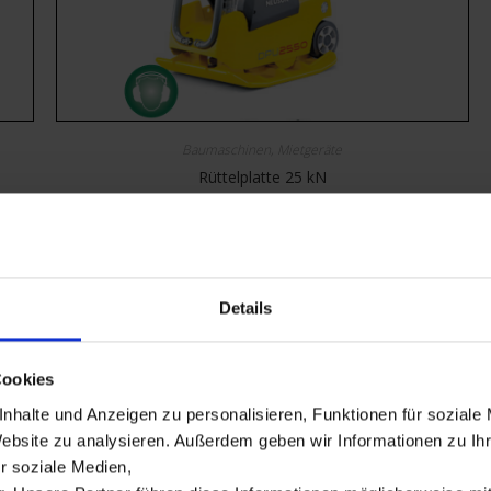
Baumaschinen
,
Mietgeräte
Rüttelplatte 25 kN
Mietbar ab
€
35,00
inkl. 19% MwSt.
MIETBAR
Details
Cookies
nhalte und Anzeigen zu personalisieren, Funktionen für soziale
Website zu analysieren. Außerdem geben wir Informationen zu I
r soziale Medien,