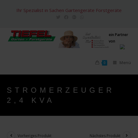
Zum
Ihr Spezialist in Sachen Gartengeräte Forstgeräte
Inhalt
springen
ein Partner
von
Menü
0
STROMERZEUGER
2,4 KVA
Vorheriges Produkt
Nächstes Produkt