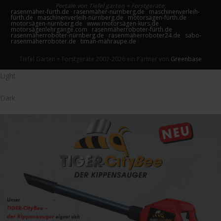
Portale von Tiefel garten + Forstgeräte:
rasenmäher-fürth.de
·
rasenmäher-nürnberg.de
·
maschinenverleih-
fürth.de
·
maschinenverleih-nürnberg.de
·
motorsägen-fürth.de
·
motorsägen-nürnberg.de
·
www.motorsägen-kurs.de
·
motorsägenlehrgänge.com
·
rasenmäherroboter-fürth.de
·
rasenmäherroboter-nürnberg.de
·
rasenmäherroboter24.de
·
sabo-
rasenmäherroboter.de
·
timan-mähraupe.de
·
Tiefel Garten + Forstgeräte 2007-2026 ein Partner von
Greenbase
Light
Dark