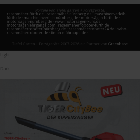
Portale von Tiefel garten + Forstgeräte:
rasenmäher-fürth.de
·
rasenmäher-nürnberg.de
·
maschinenverleih-
fürth.de
·
maschinenverleih-nürnberg.de
·
motorsägen-fürth.de
·
motorsägen-nürnberg.de
·
www.motorsägen-kurs.de
·
motorsägenlehrgänge.com
·
rasenmäherroboter-fürth.de
·
rasenmäherroboter-nürnberg.de
·
rasenmäherroboter24.de
·
sabo-
rasenmäherroboter.de
·
timan-mähraupe.de
·
Tiefel Garten + Forstgeräte 2007-2026 ein Partner von
Greenbase
Light
Dark