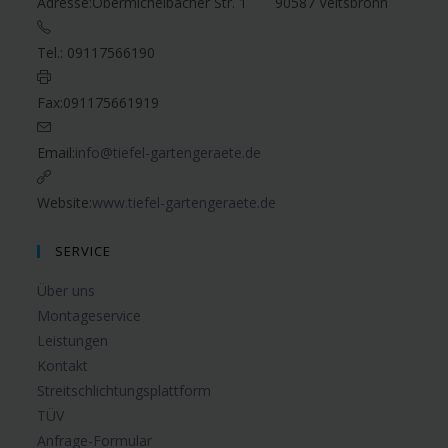
Adresse:
Obermichelbacher Str. 1 90587 Veitsbronn
Tel.:
09117566190
Fax:
091175661919
Email:
info@tiefel-gartengeraete.de
Website:
www.tiefel-gartengeraete.de
SERVICE
Über uns
Montageservice
Leistungen
Kontakt
Streitschlichtungsplattform
TÜV
Anfrage-Formular