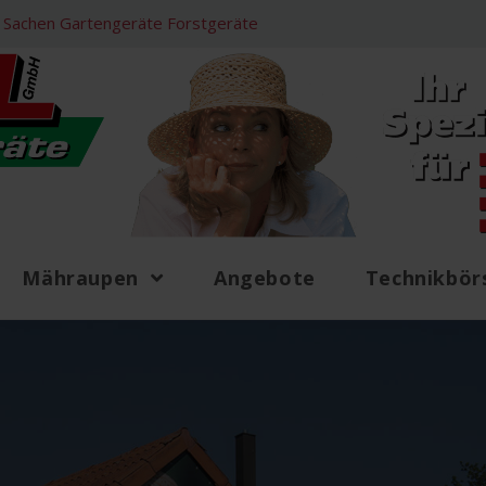
 in Sachen Gartengeräte Forstgeräte
Mähraupen
Angebote
Technikbör