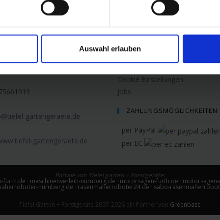
fahrtsbeschreibung
Montageservice
Leistungen
Obermichelbacher Str. 1
Kontakt
itsbronn
Streitschlichtungsplattform
Auswahl erlauben
TÜV
17566190
Anfrage-Formular
Cookie Einstellungen
75661919
Jobs
ZAHLUNGSMÖGLICHKEITEN
o@tiefel-gartengeraete.de
- per PayPal
www.tiefel-gartengeraete.de
- per EC
Portale von Tiefel garten + Forstgeräte:
-fürth.de
·
maschinenverleih-nürnberg.de
·
motorsägen-fürth.de
·
motorsägen-
äherroboter-nürnberg.de
·
rasenmäherroboter24.de
·
sabo-rasenmäherrobot
Tiefel Garten + Forstgeräte 2007-2026 ein Partner von
Greenbase