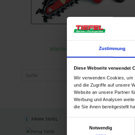
Gartentechnik
,
Mietgeräte
Grabenfräse
Mietbar ab
€
95,00
Zustimmung
inkl. 19% MwSt.
Diese Webseite verwendet 
Suche
Wir verwenden Cookies, um I
nach:
und die Zugriffe auf unsere 
Website an unsere Partner fü
Werbung und Analysen weiter
die Sie ihnen bereitgestellt
FIRMA TIEFEL
KONT
E
Notwendig
i
Tiefel Ga