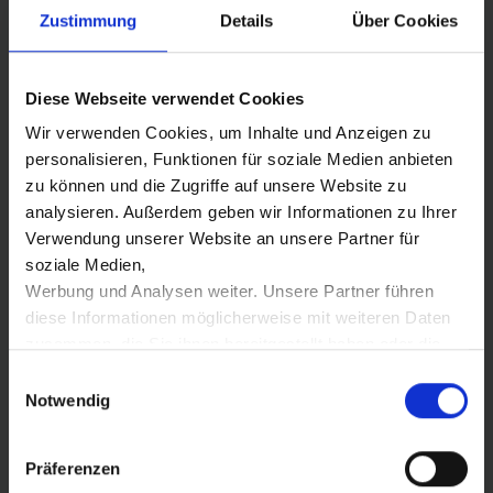
Zustimmung
Liefer-Gebiet und unser Reparatur-Abholservice unserer
Details
Über Cookies
Werkstatt umfasst die Region Fürth, Erlangen bis
Nürnberg. Als Fach-Händler empfehlen wir ihnen die
Diese Webseite verwendet Cookies
Beratung und Verkauf vor Ort. Auch ein Versand von
ausgewählten Geräten innerhalb Deutschlands ist
Wir verwenden Cookies, um Inhalte und Anzeigen zu
möglich.
personalisieren, Funktionen für soziale Medien anbieten
zu können und die Zugriffe auf unsere Website zu
KONTAKT
analysieren. Außerdem geben wir Informationen zu Ihrer
Verwendung unserer Website an unsere Partner für
Tiefel Garten + Forstgeräte
soziale Medien,
zur Anfahrtsbeschreibung
Werbung und Analysen weiter. Unsere Partner führen
diese Informationen möglicherweise mit weiteren Daten
Adresse:
Obermichelbacher Str. 1 90587 Veitsbronn
zusammen, die Sie ihnen bereitgestellt haben oder die
sie im Rahmen Ihrer Nutzung der Dienste gesammelt
E
Tel.:
09117566190
haben.
Notwendig
i
n
Fax:
091175661919
w
Präferenzen
i