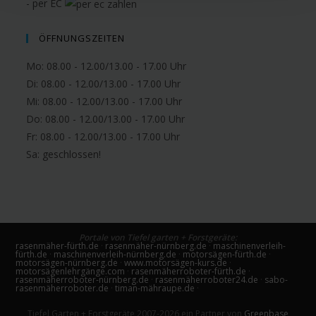
- per EC
ÖFFNUNGSZEITEN
Mo: 08.00 - 12.00/13.00 - 17.00 Uhr
Di: 08.00 - 12.00/13.00 - 17.00 Uhr
Mi: 08.00 - 12.00/13.00 - 17.00 Uhr
Do: 08.00 - 12.00/13.00 - 17.00 Uhr
Fr: 08.00 - 12.00/13.00 - 17.00 Uhr
Sa:
geschlossen!
Portale von Tiefel garten + Forstgeräte:
rasenmäher-fürth.de
·
rasenmäher-nürnberg.de
·
maschinenverleih-
fürth.de
·
maschinenverleih-nürnberg.de
·
motorsägen-fürth.de
·
motorsägen-nürnberg.de
·
www.motorsägen-kurs.de
·
motorsägenlehrgänge.com
·
rasenmäherroboter-fürth.de
·
rasenmäherroboter-nürnberg.de
·
rasenmäherroboter24.de
·
sabo-
rasenmäherroboter.de
·
timan-mähraupe.de
·
Tiefel Garten + Forstgeräte 2007-2026 ein Partner von
Greenbase